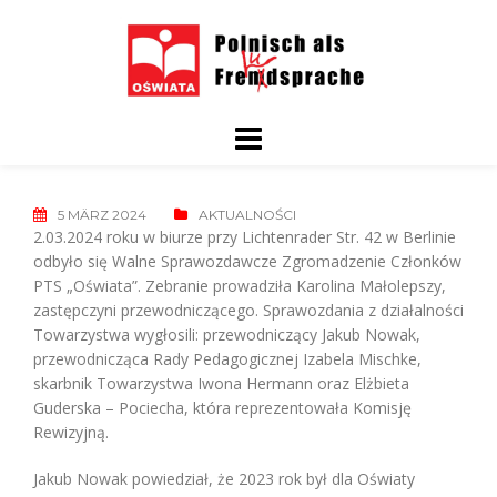
Skip
to
content
5 MÄRZ 2024
AKTUALNOŚCI
2.03.2024 roku w biurze przy Lichtenrader Str. 42 w Berlinie
odbyło się Walne Sprawozdawcze Zgromadzenie Członków
PTS „Oświata”. Z
ebranie prowadziła Karolina Małolepszy,
zastępczyni przewodniczącego.
Sprawozdania z działalności
Towarzystwa wygłosili: przewodniczący Jakub Nowak,
przewodnicząca Rady Pedagogicznej Izabela Mischke,
skarbnik Towarzystwa Iwona Hermann oraz Elżbieta
Guderska – Pociecha, która reprezentowała Komisję
Rewizyjną.
Jakub Nowak powiedział, że 2023 rok był dla Oświaty