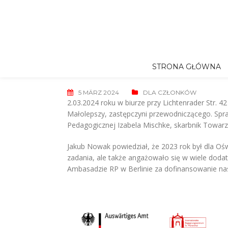
Skip
to
content
STRONA GŁÓWNA
5 MÄRZ 2024
DLA CZŁONKÓW
2.03.2024 roku w biurze przy Lichtenrader Str.
Małolepszy, zastępczyni przewodniczącego.
Spr
Pedagogicznej Izabela Mischke, skarbnik Towar
Jakub Nowak powiedział, że 2023 rok był dla Oś
zadania, ale także angażowało się w wiele doda
Ambasadzie RP w Berlinie za dofinansowanie nas