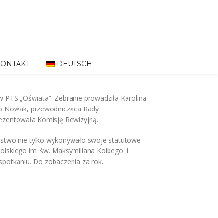
KONTAKT
DEUTSCH
w PTS „Oświata”. Z
ebranie prowadziła Karolina
kub Nowak, przewodnicząca Rady
rezentowała Komisję Rewizyjną.
zystwo nie tylko wykonywało swoje statutowe
olskiego im. św. Maksymiliana Kolbego i
spotkaniu. Do zobaczenia za rok.