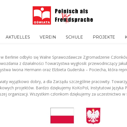
AKTUELLES
VEREIN
SCHULE
PROJEKTE
 42 w Berlinie odbyło się Walne Sprawozdawcze Zgromadzenie Członkó
awozdania z działalności Towarzystwa wygłosili: przewodniczący Ja
zystwa Iwona Hermann oraz Elżbieta Guderska – Pociecha, która rep
wiaty wyjątkowo dobry, a dla Zarządu szczególnie pracowity. Towar
tkowych projektów. Bardzo dziękujemy KoKoPol, Instytutowi Języka P
zej organizacji. Wszystkim członkom dziękujemy za uczestnictwo w 