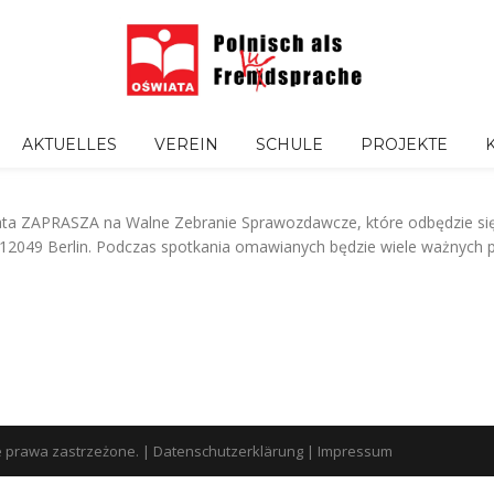
AKTUELLES
VEREIN
SCHULE
PROJEKTE
a ZAPRASZA na Walne Zebranie Sprawozdawcze, które odbędzie się 2
 12049 Berlin. Podczas spotkania omawianych będzie wiele ważnych 
e prawa zastrzeżone.
|
Datenschutzerklärung
|
Impressum