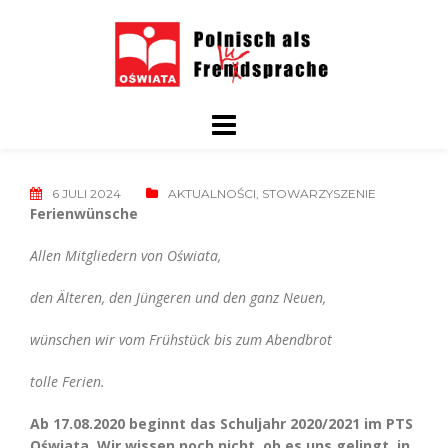
Skip
to
content
6 JULI 2024
AKTUALNOŚCI
,
STOWARZYSZENIE
Ferienwünsche
Allen Mitgliedern von Oświata,
den Älteren, den Jüngeren und den ganz Neuen,
wünschen wir vom Frühstück bis zum Abendbrot
tolle Ferien.
Ab 17.08.2020 beginnt das Schuljahr 2020/2021 im PTS
Oświata. Wir wissen noch nicht, ob es uns gelingt, in