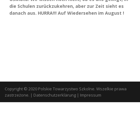
die Schulen zurückzukehren, aber zur Zeit sieht es
danach aus. HURRA!!! Auf Wiedersehen im August !
Copyright © 2020 Polskie Towarzystwo Szkolne. Wszelkie prawa
zastrzeżone.
|
Datenschutzerklärung
|
Impressum