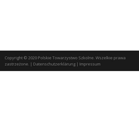
Copyright © 2020 Polskie Towarzystwo Szkolne. Wszelkie prawa
zastrzeżone.
|
Datenschutzerklärung
|
Impressum