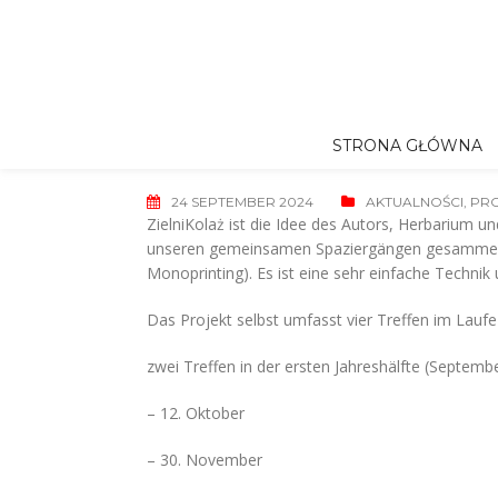
Skip
to
content
STRONA GŁÓWNA
24 SEPTEMBER 2024
AKTUALNOŚCI
,
PRO
ZielniKolaż ist die Idee des Autors, Herbarium un
unseren gemeinsamen Spaziergängen gesammelt ha
Monoprinting). Es ist eine sehr einfache Technik
Das Projekt selbst umfasst vier Treffen im Laufe
zwei Treffen in der ersten Jahreshälfte (Septem
– 12. Oktober
– 30. November