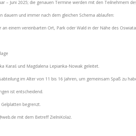
nuar – Juni 2025; die genauen Termine werden mit den Teilnehmern des
den dauern und immer nach dem gleichen Schema ablaufen:
r an einem vereinbarten Ort, Park oder Wald in der Nähe des Oswiat
llage
ka Karaś und Magdalena Lepianka-Nowak geleitet.
abteilung im Alter von 11 bis 16 Jahren, um gemeinsam Spaß zu hab
gen ist entscheidend.
 Gelplatten begrenzt.
@web.de mit dem Betreff ZielniKolaż.