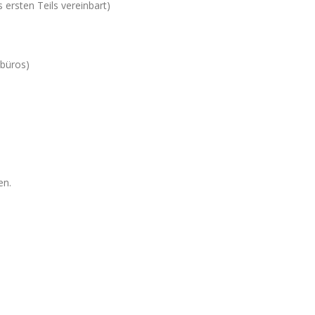
 ersten Teils vereinbart)
abüros)
en.