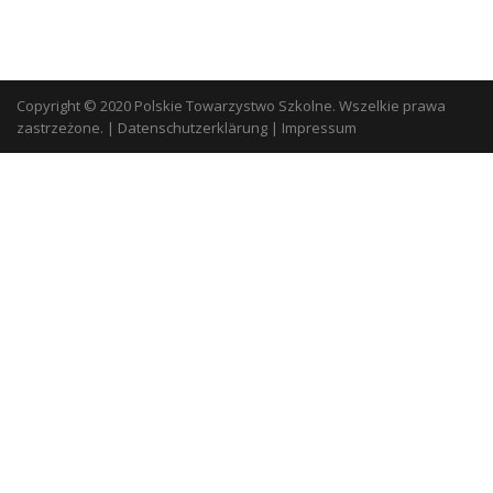
Copyright © 2020 Polskie Towarzystwo Szkolne. Wszelkie prawa
zastrzeżone.
|
Datenschutzerklärung
|
Impressum