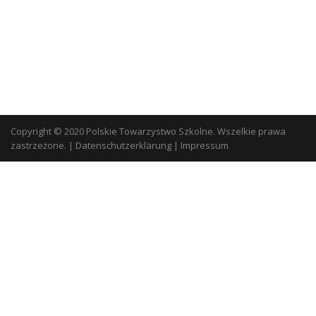
Copyright © 2020 Polskie Towarzystwo Szkolne. Wszelkie prawa
zastrzeżone.
|
Datenschutzerklärung
|
Impressum