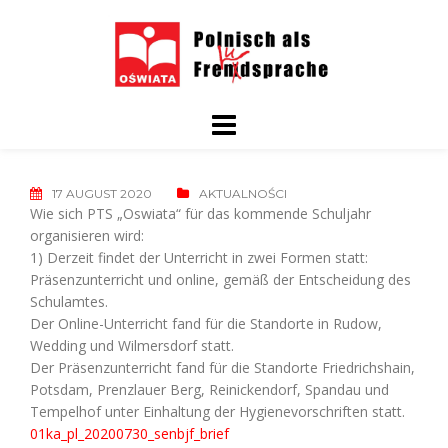
Skip
to
content
17 AUGUST 2020
AKTUALNOŚCI
Wie sich PTS „Oswiata“ für das kommende Schuljahr
organisieren wird:
1) Derzeit findet der Unterricht in zwei Formen statt:
Präsenzunterricht und online, gemäß der Entscheidung des
Schulamtes.
Der Online-Unterricht fand für die Standorte in Rudow,
Wedding und Wilmersdorf statt.
Der Präsenzunterricht fand für die Standorte Friedrichshain,
Potsdam, Prenzlauer Berg, Reinickendorf, Spandau und
Tempelhof unter Einhaltung der Hygienevorschriften statt.
01ka_pl_20200730_senbjf_brief