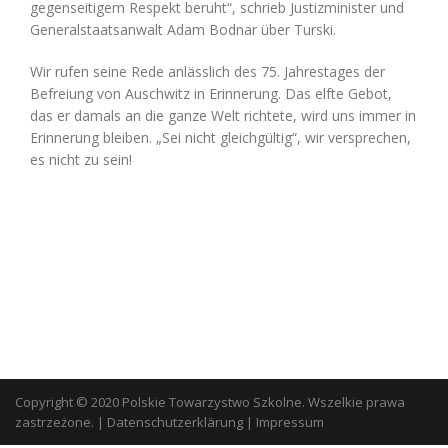
gegenseitigem Respekt beruht“, schrieb Justizminister und
Generalstaatsanwalt Adam Bodnar über Turski.
Wir rufen seine Rede anlässlich des 75. Jahrestages der
Befreiung von Auschwitz in Erinnerung. Das elfte Gebot,
das er damals an die ganze Welt richtete, wird uns immer in
Erinnerung bleiben. „Sei nicht gleichgültig“, wir versprechen,
es nicht zu sein!
Copyright © 2020 Polskie Towarzystwo Szkolne. Wszelkie prawa
zastrzeżone.
|
Datenschutzerklärung
|
Impressum