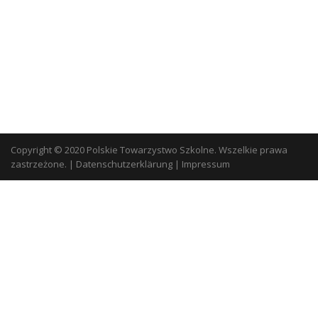
Copyright © 2020 Polskie Towarzystwo Szkolne. Wszelkie prawa
zastrzeżone.
|
Datenschutzerklärung
|
Impressum