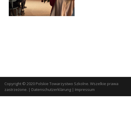
Copyright © 2020 Polskie Towarzystwo Szkolne. Wszelkie prawa
zastrzeżone.
|
Datenschutzerklärung
|
Impressum