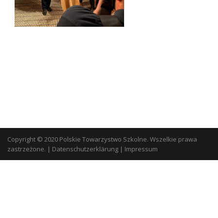
Copyright © 2020 Polskie Towarzystwo Szkolne. Wszelkie prawa
zastrzeżone.
|
Datenschutzerklärung
|
Impressum