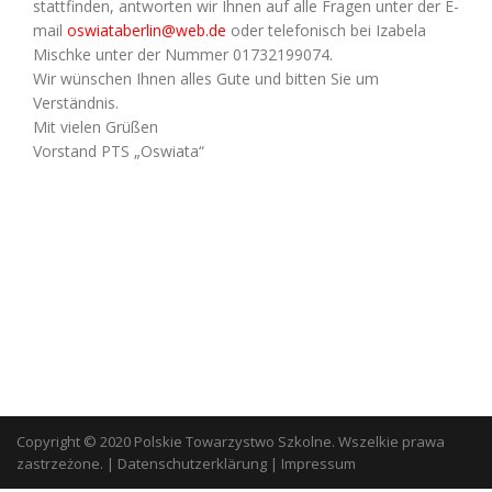
stattfinden, antworten wir Ihnen auf alle Fragen unter der E-
mail
oswiataberlin@web.de
oder telefonisch bei Izabela
Mischke unter der Nummer 01732199074.
Wir wünschen Ihnen alles Gute und bitten Sie um
Verständnis.
Mit vielen Grüßen
Vorstand PTS „Oswiata“
Copyright © 2020 Polskie Towarzystwo Szkolne. Wszelkie prawa
zastrzeżone.
|
Datenschutzerklärung
|
Impressum