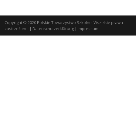
Copyright © 2020 Polskie Towarzystwo Szkolne. Wszelkie prawa
zastrzeżone.
|
Datenschutzerklärung
|
Impressum