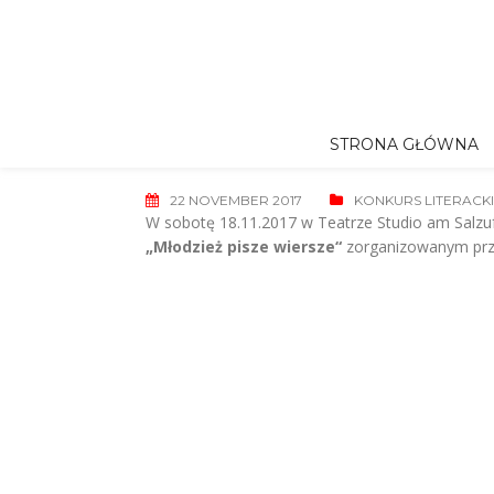
Skip
to
content
STRONA GŁÓWNA
22 NOVEMBER 2017
KONKURS LITERACKI
W sobotę 18.11.2017 w Teatrze Studio am Salzu
„Młodzież pisze wiersze“
zorganizowanym przez