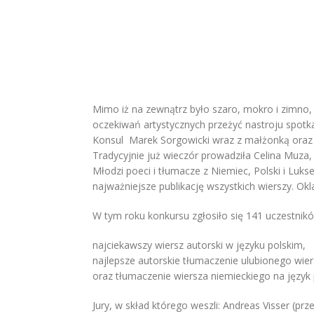
Mimo iż na zewnątrz było szaro, mokro i zimno
oczekiwań artystycznych przeżyć nastroju spotkal
Konsul Marek Sorgowicki wraz z małżonką oraz p
Tradycyjnie już wieczór prowadziła Celina Muza
Młodzi poeci i tłumacze z Niemiec, Polski i Luk
najważniejsze publikację wszystkich wierszy. Ok
W tym roku konkursu zgłosiło się 141 uczestnik
najciekawszy wiersz autorski w języku polskim,
najlepsze autorskie tłumaczenie ulubionego wier
oraz tłumaczenie wiersza niemieckiego na język p
Jury, w skład którego weszli: Andreas Visser (pr