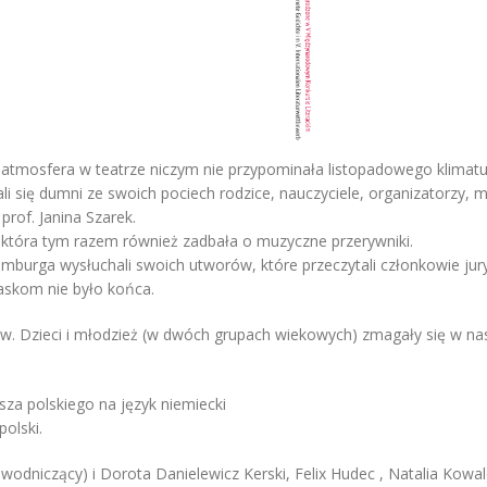
, atmosfera w teatrze niczym nie przypominała listopadowego klima
i się dumni ze swoich pociech rodzice, nauczyciele, organizatorzy, m
rof. Janina Szarek.
, która tym razem również zadbała o muzyczne przerywniki.
semburga wysłuchali swoich utworów, które przeczytali członkowie jur
laskom nie było końca.
ów. Dzieci i młodzież (w dwóch grupach wiekowych) zmagały się w na
sza polskiego na język niemiecki
olski.
zewodniczący) i Dorota Danielewicz Kerski, Felix Hudec , Natalia Kow