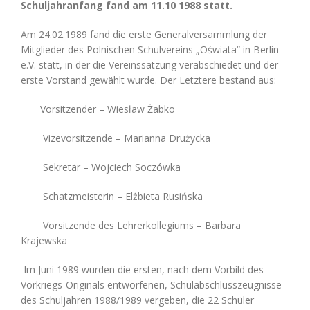
Schuljahranfang fand am 11.10 1988 statt.
Am 24.02.1989 fand die erste Generalversammlung der
Mitglieder des Polnischen Schulvereins „Oświata“ in Berlin
e.V. statt, in der die Vereinssatzung verabschiedet und der
erste Vorstand gewählt wurde. Der Letztere bestand aus:
Vorsitzender
– Wiesław Żabko
Vizevorsitzende – Marianna Dru
ż
ycka
Sekretär – Wojciech Socz
ówka
Schatzmeisterin – El
żbieta Rusińska
Vorsitzende des Lehrerkollegiums – Barbara
Krajewska
Im Juni 1989 wurden die ersten, nach dem Vorbild des
Vorkriegs-Originals entworfenen, Schulabschlusszeugnisse
des Schuljahren 1988/1989 vergeben, die 22 Schüler