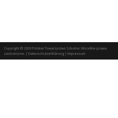
Copyright © 2020 Polskie Towarzystwo Szkolne. Wszelkie prawa
zastrzeżone.
|
Datenschutzerklärung
|
Impressum