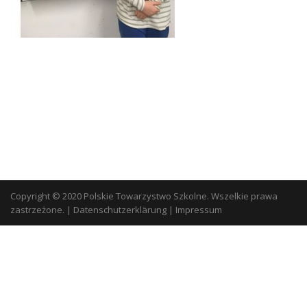
Copyright © 2020 Polskie Towarzystwo Szkolne. Wszelkie prawa
zastrzeżone.
|
Datenschutzerklärung
|
Impressum