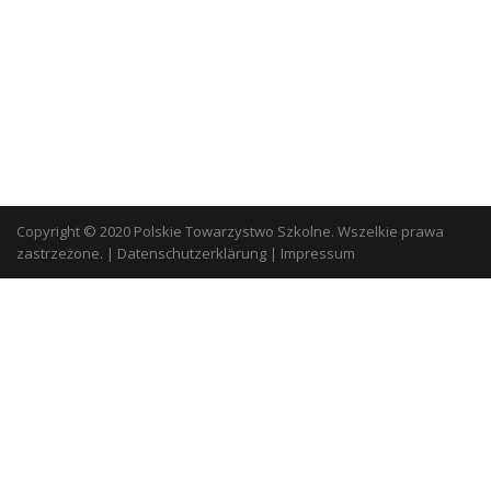
Copyright © 2020 Polskie Towarzystwo Szkolne. Wszelkie prawa
zastrzeżone.
|
Datenschutzerklärung
|
Impressum