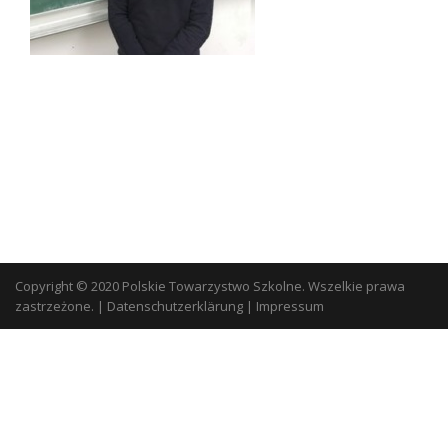
Copyright © 2020 Polskie Towarzystwo Szkolne. Wszelkie prawa
zastrzeżone.
|
Datenschutzerklärung
|
Impressum