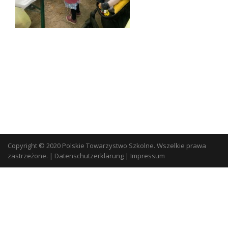
Copyright © 2020 Polskie Towarzystwo Szkolne. Wszelkie prawa
zastrzeżone.
|
Datenschutzerklärung
|
Impressum