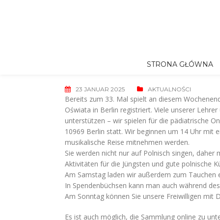
Skip
to
content
STRONA GŁÓWNA
23 JANUAR 2025
AKTUALNOŚCI
Bereits zum 33. Mal spielt an diesem Wochenend
Oświata in Berlin registriert. Viele unserer Lehr
unterstützen – wir spielen für die pädiatrische 
10969 Berlin statt. Wir beginnen um 14 Uhr mit ei
musikalische Reise mitnehmen werden.
Sie werden nicht nur auf Polnisch singen, daher
Aktivitäten für die Jüngsten und gute polnische K
Am Samstag laden wir außerdem zum Tauchen ei
In Spendenbüchsen kann man auch während des P
Am Sonntag können Sie unsere Freiwilligen mit Do
Es ist auch möglich, die Sammlung online zu unt