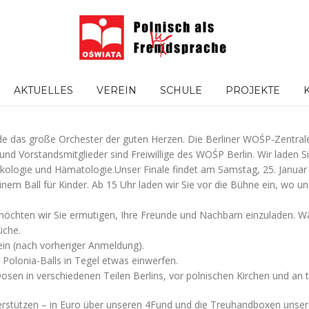
AKTUELLES
VEREIN
SCHULE
PROJEKTE
e das große Orchester der guten Herzen. Die Berliner WOŚP-Zentrale 
er und Vorstandsmitglieder sind Freiwillige des WOŚP Berlin. Wir laden 
Onkologie und Hämatologie.Unser Finale findet am Samstag, 25. Januar
nem Ball für Kinder. Ab 15 Uhr laden wir Sie vor die Bühne ein, wo uns
 möchten wir Sie ermutigen, Ihre Freunde und Nachbarn einzuladen. W
üche.
n (nach vorheriger Anmeldung).
olonia-Balls in Tegel etwas einwerfen.
sen in verschiedenen Teilen Berlins, vor polnischen Kirchen und an to
erstützen – in Euro über unseren 4Fund und die Treuhandboxen unserer