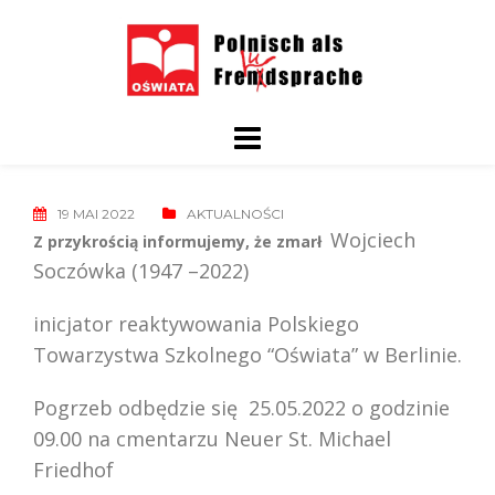
Skip
to
content
19 MAI 2022
AKTUALNOŚCI
Wojciech
Z przykrością informujemy, że zmarł
Soczówka (1947 –2022)
inicjator reaktywowania Polskiego
Towarzystwa Szkolnego “Oświata” w Berlinie.
Pogrzeb odbędzie się 25.05.2022 o godzinie
09.00 na c
mentarzu Neuer St. Michael
Friedhof