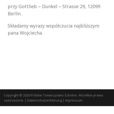
przy
Gottlieb – Dunkel – Strasse 29, 12099
Berlin.
Składamy wyrazy współczucia najbliższym
pana Wojciecha.
Copyright © 2020 Polskie Towarzystwo Szkolne. Wszelkie prawa
zastrzeżone.
|
Datenschutzerklärung
|
Impressum