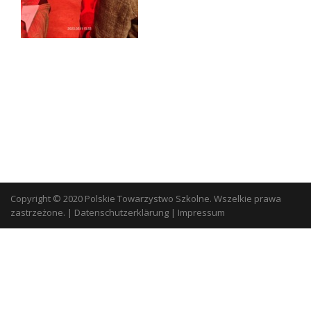
Copyright © 2020 Polskie Towarzystwo Szkolne. Wszelkie prawa
zastrzeżone.
|
Datenschutzerklärung
|
Impressum