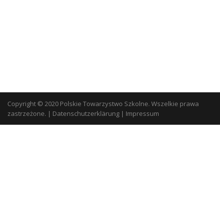
Copyright © 2020 Polskie Towarzystwo Szkolne. Wszelkie prawa
zastrzeżone.
|
Datenschutzerklärung
|
Impressum