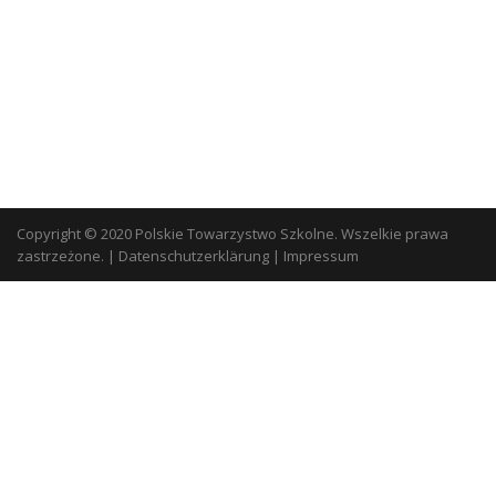
Copyright © 2020 Polskie Towarzystwo Szkolne. Wszelkie prawa
zastrzeżone.
|
Datenschutzerklärung
|
Impressum