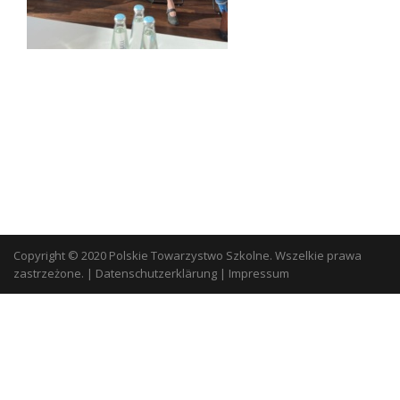
Copyright © 2020 Polskie Towarzystwo Szkolne. Wszelkie prawa
zastrzeżone.
|
Datenschutzerklärung
|
Impressum