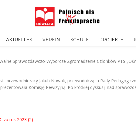
AKTUELLES
VEREIN
SCHULE
PROJEKTE
ię Walne Sprawozdawczo-Wyborcze Zgromadzenie Członków PTS „Oświa
sili: przewodniczący Jakub Nowak, przewodnicząca Rady Pedagogiczn
eprezentowała Komisję Rewizyjną.
Po krótkiej dyskusji nad sprawoz
a rok 2023 (2)