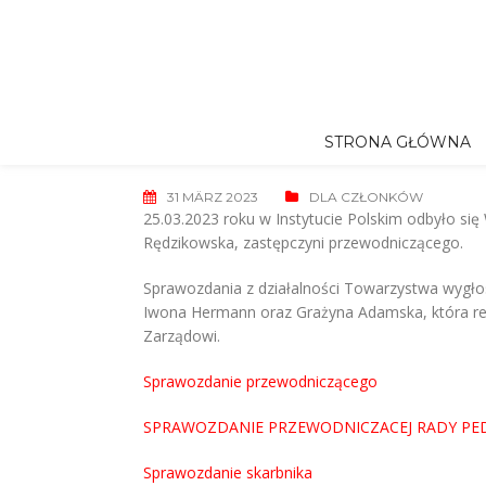
Skip
to
content
STRONA GŁÓWNA
31 MÄRZ 2023
DLA CZŁONKÓW
25.03.2023 roku w Instytucie Polskim odbyło s
Rędzikowska, zastępczyni przewodniczącego.
Sprawozdania z działalności Towarzystwa wygło
Iwona Hermann oraz Grażyna Adamska, która r
Zarządowi.
Sprawozdanie przewodniczącego
SPRAWOZDANIE PRZEWODNICZACEJ RADY PED. z
Sprawozdanie skarbnika