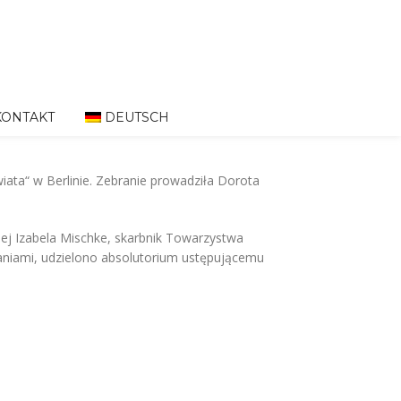
KONTAKT
DEUTSCH
ta“ w Berlinie. Z
ebranie prowadziła Dorota
ej Izabela Mischke, skarbnik Towarzystwa
daniami, udzielono absolutorium ustępującemu