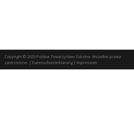
Copyright © 2020 Polskie Towarzystwo Szkolne. Wszelkie prawa
zastrzeżone.
|
Datenschutzerklärung
|
Impressum