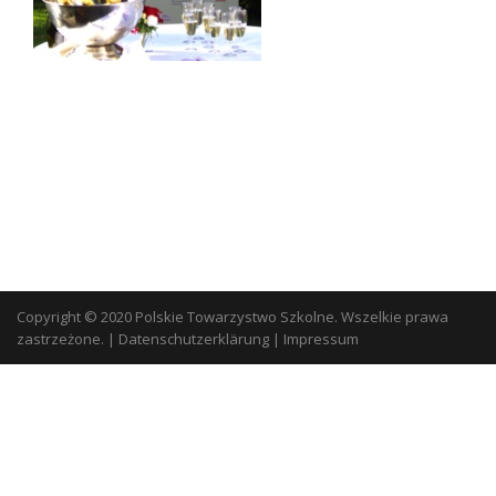
Copyright © 2020 Polskie Towarzystwo Szkolne. Wszelkie prawa
zastrzeżone.
|
Datenschutzerklärung
|
Impressum