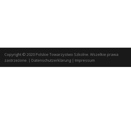
Copyright © 2020 Polskie Towarzystwo Szkolne. Wszelkie prawa
zastrzeżone.
|
Datenschutzerklärung
|
Impressum