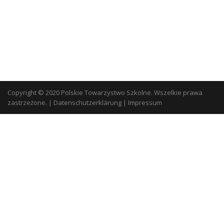
Copyright © 2020 Polskie Towarzystwo Szkolne. Wszelkie prawa
zastrzeżone.
|
Datenschutzerklärung
|
Impressum