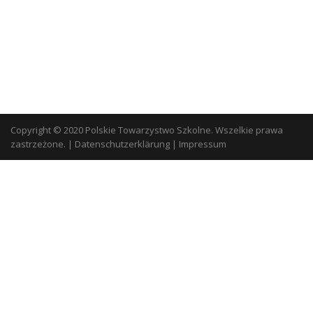
Copyright © 2020 Polskie Towarzystwo Szkolne. Wszelkie prawa
zastrzeżone.
|
Datenschutzerklärung
|
Impressum