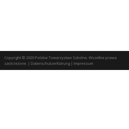
Copyright © 2020 Polskie Towarzystwo Szkolne. Wszelkie prawa
zastrzeżone.
|
Datenschutzerklärung
|
Impressum