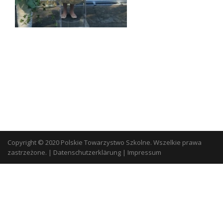
Copyright © 2020 Polskie Towarzystwo Szkolne. Wszelkie prawa
zastrzeżone.
|
Datenschutzerklärung
|
Impressum