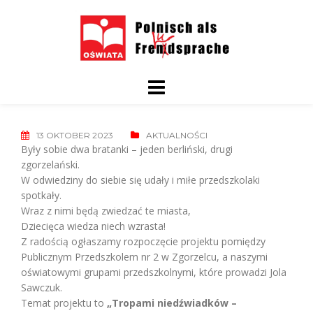
Skip
to
content
13 OKTOBER 2023
AKTUALNOŚCI
Były sobie dwa bratanki – jeden berliński, drugi
zgorzelański.
W odwiedziny do siebie się udały i miłe przedszkolaki
spotkały.
Wraz z nimi będą zwiedzać te miasta,
Dziecięca wiedza niech wzrasta!
Z radością ogłaszamy rozpoczęcie projektu pomiędzy
Publicznym Przedszkolem nr 2 w Zgorzelcu, a naszymi
oświatowymi grupami przedszkolnymi, które prowadzi Jola
Sawczuk.
Temat projektu to
„Tropami niedźwiadków –