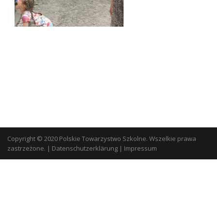
Copyright © 2020 Polskie Towarzystwo Szkolne. Wszelkie prawa
zastrzeżone.
|
Datenschutzerklärung
|
Impressum