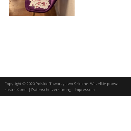
Copyright © 2020 Polskie Towarzystwo Szkolne. Wszelkie prawa
zastrzeżone.
|
Datenschutzerklärung
|
Impressum