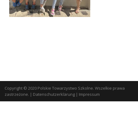
Copyright © 2020 Polskie Towarzystwo Szkolne. Wszelkie prawa
zastrzeżone.
|
Datenschutzerklärung
|
Impressum