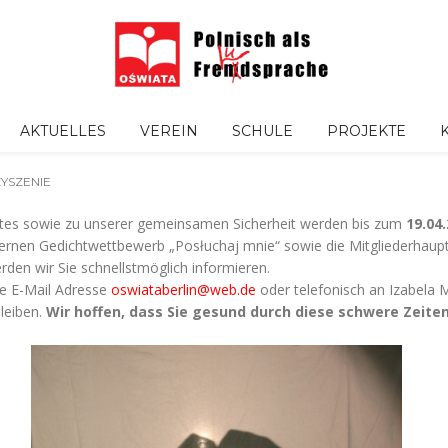
AKTUELLES
VEREIN
SCHULE
PROJEKTE
YSZENIE
nates sowie zu unserer gemeinsamen Sicherheit werden bis zum
19.04
ternen Gedichtwettbewerb „Posłuchaj mnie“ sowie die Mitgliederha
den wir Sie schnellstmöglich informieren.
ie E-Mail Adresse
oswiataberlin@web.de
oder telefonisch an Izabela
leiben.
Wir hoffen, dass Sie gesund durch diese schwere Zeit