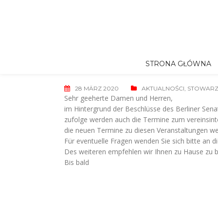
Skip
to
content
STRONA GŁÓWNA
28 MÄRZ 2020
AKTUALNOŚCI
,
STOWARZ
Sehr geeherte Damen und Herren,
im Hintergrund der Beschlüsse des Berliner Se
zufolge werden auch die Termine zum vereinsin
die neuen Termine zu diesen Veranstaltungen wer
Für eventuelle Fragen wenden Sie sich bitte an d
Des weiteren empfehlen wir Ihnen zu Hause zu b
Bis bald