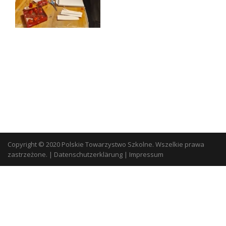
Copyright © 2020 Polskie Towarzystwo Szkolne. Wszelkie prawa
zastrzeżone.
|
Datenschutzerklärung
|
Impressum