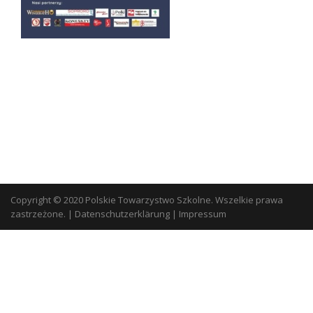
Copyright © 2020 Polskie Towarzystwo Szkolne. Wszelkie prawa
zastrzeżone.
|
Datenschutzerklärung
|
Impressum