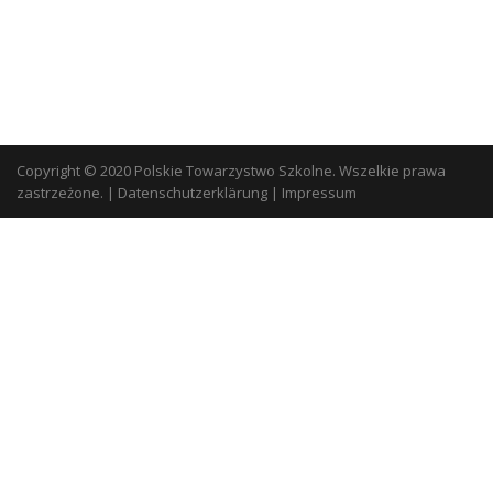
Copyright © 2020 Polskie Towarzystwo Szkolne. Wszelkie prawa
zastrzeżone.
|
Datenschutzerklärung
|
Impressum