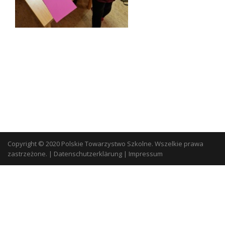
Copyright © 2020 Polskie Towarzystwo Szkolne. Wszelkie prawa
zastrzeżone.
|
Datenschutzerklärung
|
Impressum