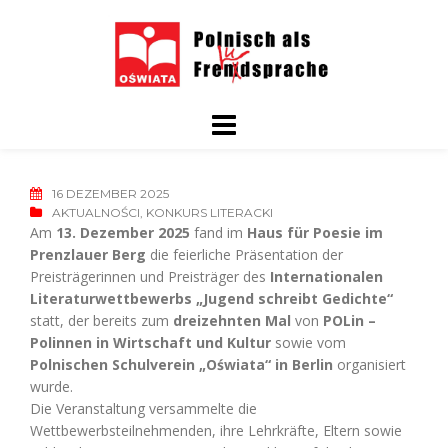
Skip
to
content
16 DEZEMBER 2025
AKTUALNOŚCI
,
KONKURS LITERACKI
Am
13. Dezember 2025
fand im
Haus für Poesie im
Prenzlauer Berg
die feierliche Präsentation der
Preisträgerinnen und Preisträger des
Internationalen
Literaturwettbewerbs „Jugend schreibt Gedichte“
statt, der bereits zum
dreizehnten Mal
von
POLin –
Polinnen in Wirtschaft und Kultur
sowie vom
Polnischen Schulverein „Oświata“ in Berlin
organisiert
wurde.
Die Veranstaltung versammelte die
Wettbewerbsteilnehmenden, ihre Lehrkräfte, Eltern sowie