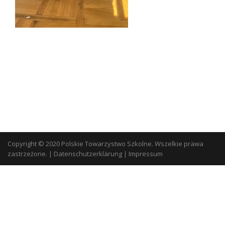
Copyright © 2020 Polskie Towarzystwo Szkolne. Wszelkie prawa
zastrzeżone.
|
Datenschutzerklärung
|
Impressum