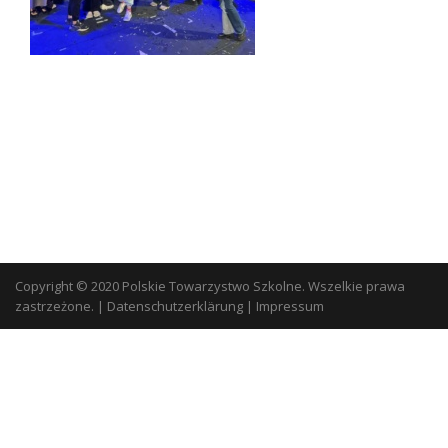
Copyright © 2020 Polskie Towarzystwo Szkolne. Wszelkie prawa
zastrzeżone.
|
Datenschutzerklärung
|
Impressum