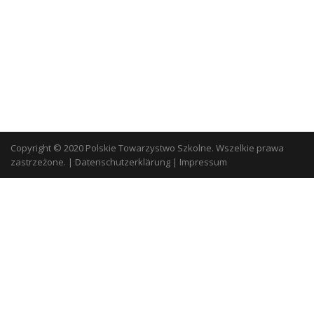
Copyright © 2020 Polskie Towarzystwo Szkolne. Wszelkie prawa
zastrzeżone.
|
Datenschutzerklärung
|
Impressum