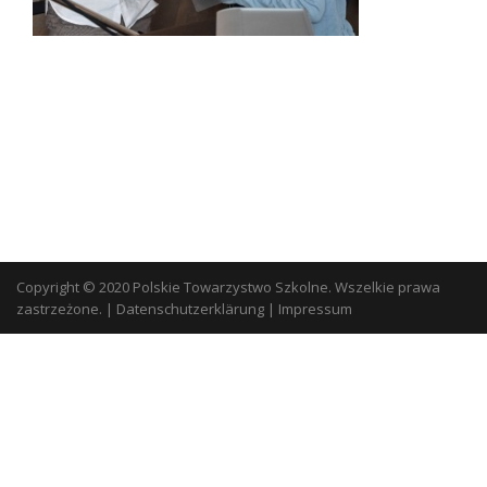
Copyright © 2020 Polskie Towarzystwo Szkolne. Wszelkie prawa
zastrzeżone.
|
Datenschutzerklärung
|
Impressum